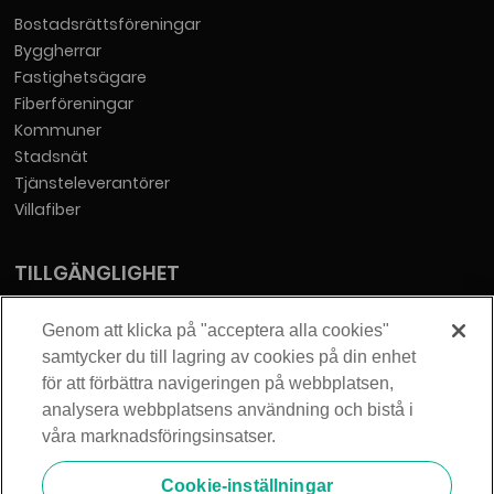
Bostadsrättsföreningar
Byggherrar
Fastighetsägare
Fiberföreningar
Kommuner
Stadsnät
Tjänsteleverantörer
Villafiber
TILLGÄNGLIGHET
Tillgänglighetsredogörelse
Genom att klicka på "acceptera alla cookies"
samtycker du till lagring av cookies på din enhet
KONTAKT
för att förbättra navigeringen på webbplatsen,
analysera webbplatsens användning och bistå i
Telia Sverige AB
våra marknadsföringsinsatser.
Orgnummer: 556430-0142
Säte: Stockholm
Cookie-inställningar