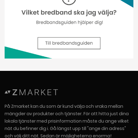
På Zmarket kan du som är kund välja och vraka mellan
mängder av produkter och tjänster. För att hitta just dina
lokala tjänster med prisinformation måste du ange vilket
nät du befinner dig i. Gå längst upp till "ange din adress"
och välj ditt nät. Sedan är möjligheterna enorma!