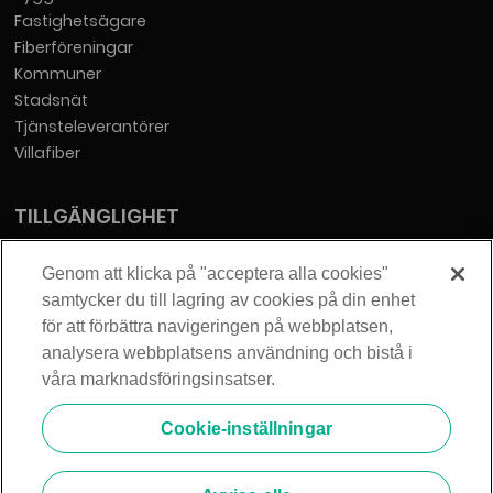
Fastighetsägare
Fiberföreningar
Kommuner
Stadsnät
Tjänsteleverantörer
Villafiber
TILLGÄNGLIGHET
Tillgänglighetsredogörelse
Genom att klicka på "acceptera alla cookies"
samtycker du till lagring av cookies på din enhet
KONTAKT
för att förbättra navigeringen på webbplatsen,
analysera webbplatsens användning och bistå i
Telia Sverige AB
våra marknadsföringsinsatser.
Orgnummer: 556430-0142
Säte: Stockholm
Cookie-inställningar
info@zmarket.se