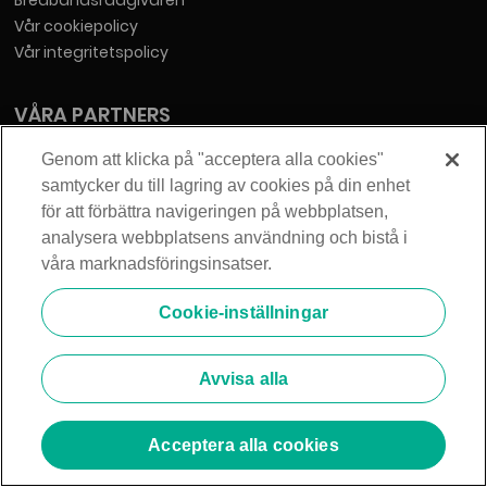
Bredbandsrådgivaren
Vår cookiepolicy
Vår integritetspolicy
VÅRA PARTNERS
Bostadsrättsföreningar
Genom att klicka på "acceptera alla cookies"
Byggherrar
samtycker du till lagring av cookies på din enhet
Fastighetsägare
för att förbättra navigeringen på webbplatsen,
Fiberföreningar
analysera webbplatsens användning och bistå i
Kommuner
våra marknadsföringsinsatser.
Stadsnät
Cookie-inställningar
Tjänsteleverantörer
Villafiber
Avvisa alla
TILLGÄNGLIGHET
Acceptera alla cookies
Tillgänglighetsredogörelse