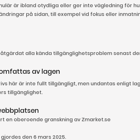
är är ibland otydliga eller ger inte vägledning för hur f
dringar på sidan, till exempel vid fokus eller inmatning
a åtgärdat alla kända tillgänglighetsproblem senast d
 omfattas av lagen
vs här är inte fullt tillgängligt, men undantas enligt la
s tillgänglighet.
 webbplatsen
jort en oberoende granskning av Zmarket.se
gjordes den 6 mars 2025.