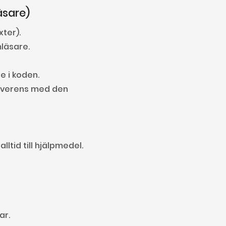
äsare)
xter).
mläsare.
e i koden.
överens med den 
ltid till hjälpmedel.
ar.