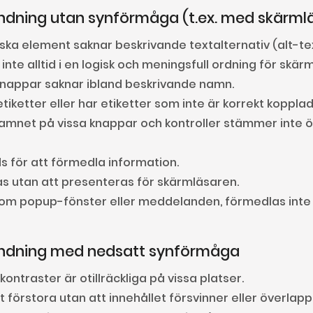
ndning utan synförmåga (t.ex. med skärml
iska element saknar beskrivande textalternativ (alt-te
inte alltid i en logisk och meningsfull ordning för skär
 knappar saknar ibland beskrivande namn.
tiketter eller har etiketter som inte är korrekt kopplad
amnet på vissa knappar och kontroller stämmer inte 
ds för att förmedla information.
s utan att presenteras för skärmläsaren.
som popup-fönster eller meddelanden, förmedlas inte al
ändning med nedsatt synförmåga
ontraster är otillräckliga på vissa platser.
att förstora utan att innehållet försvinner eller överlapp