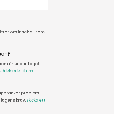
ittet om innehåll som 
sen?
n som är undantaget
eddelande till oss
.
u upptäcker problem
r lagens krav,
skicka ett