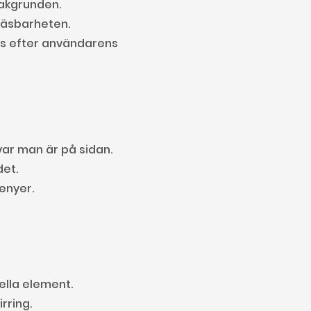
bakgrunden.
 läsbarheten.
as efter användarens 
 var man är på sidan.
det.
enyer.
ella element.
rring.