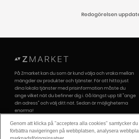
Redogörelsen uppdate
På Zmarket kan du som är kund välja och vraka mellan
mängder av produkter och tjänster. För att hitta just
dina lokala tjänster med prisinformation måste du
ange vilket nät du befinner dig i. Gå längst upp till "ange
din adress" och välj ditt nät. Sedan är möjligheterna
enorma!
Om Zitius
Genom att klicka på "acceptera alla cookies" samtycker du ti
Press
förbättra navigeringen på webbplatsen, analysera webbpla
marknadsföringsinsatser.