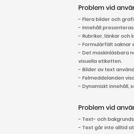
Problem vid anvä
- 
Flera bilder och graf
- Innehåll presenteras 
- Rubriker, länkar och
- Formulärfält saknar e
- Det maskinläsbara n
visuella etiketten.
- Bilder av text använ
- Felmeddelanden visa
- Dynamiskt innehåll, 
Problem vid anv
- Text- och bakgrundsk
- Text går inte alltid 