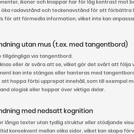
onenter, ikoner och knappar har för låg kontrast mot 
att öka radavstånd och teckenavstånd för att förbättra
ds för att förmedla information, vilket inte kan anpass
ndning utan mus (t.ex. med tangentbord)
te tillgängliga via tangentbord.
as eller är svåra att se, vilket gör det svårt att följa
lement kan inte stängas eller hanteras med tangentbor
 att hoppa förbi upprepat innehåll, som till exempel m
and ologisk eller hoppar över viktiga delar.
ndning med nedsatt kognition
 långa texter utan tydlig struktur eller stödjande visu
ltid konsekvent mellan olika sidor, vilket kan skapa förvi