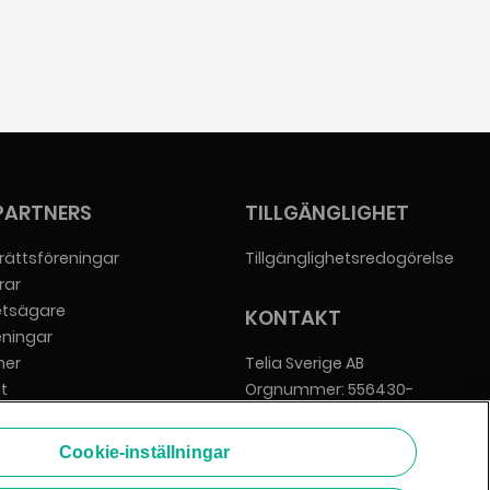
PARTNERS
TILLGÄNGLIGHET
rättsföreningar
Tillgänglighetsredogörelse
rar
etsägare
KONTAKT
eningar
er
Telia Sverige AB
t
Orgnummer: 556430-
everantörer
0142
Säte: Stockholm
Cookie-inställningar
info@zmarket.se