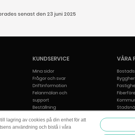
rades senast den 23 juni 2025
KUNDSERVICE
VÅRA 
Mina sidor
Bostads
Frågor och svar
Byggher
Driftinformation
Fastigh
Felanmälan och
Fiberför
support
Kommun
Beställning
Stadsnä
Hjälp att beställa
Tjänstel
ll lagring av cookies på din enhet för att
Bredbandsrådgivaren
Villafiber
tsens användning och bistå i våra
Vår cookiepolicy