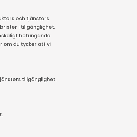
ukters och tjänsters
rister i tillgänglighet.
 oskäligt betungande
r om du tycker att vi
änsters tillgänglighet,
t.