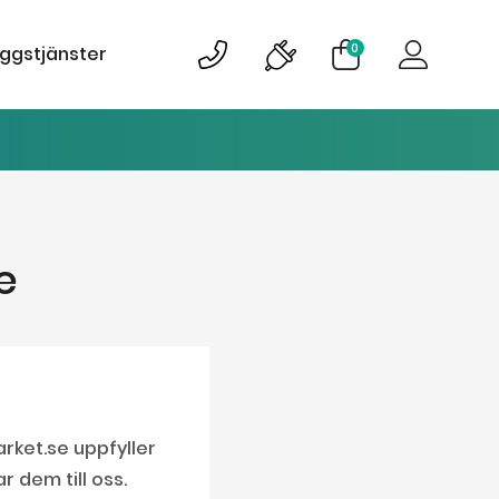
0
äggstjänster
e
rket.se uppfyller
r dem till oss.