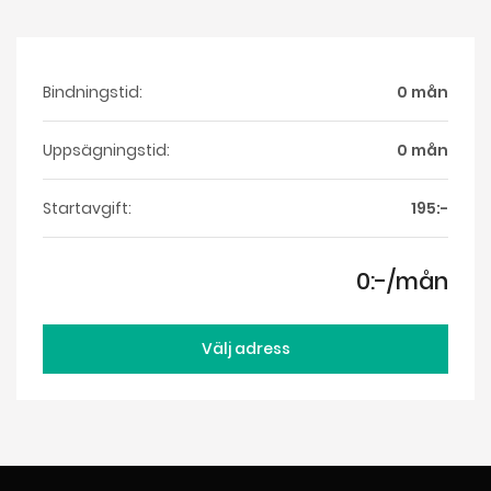
Bindningstid:
0 mån
Uppsägningstid:
0 mån
Startavgift:
195:-
0:-/mån
Välj adress