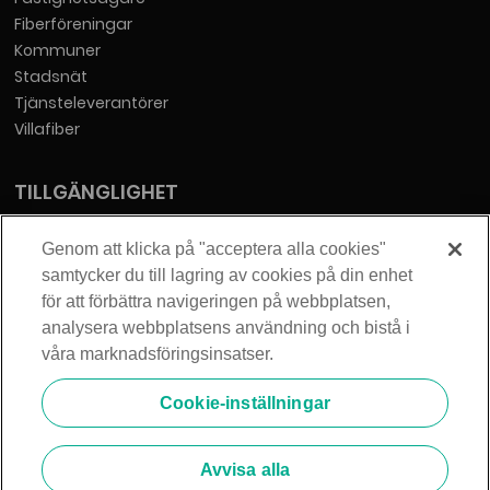
Fiberföreningar
Kommuner
Stadsnät
Tjänsteleverantörer
Villafiber
TILLGÄNGLIGHET
Tillgänglighetsredogörelse
Genom att klicka på "acceptera alla cookies"
samtycker du till lagring av cookies på din enhet
KONTAKT
för att förbättra navigeringen på webbplatsen,
analysera webbplatsens användning och bistå i
Telia Sverige AB
våra marknadsföringsinsatser.
Orgnummer: 556430-0142
Säte: Stockholm
Cookie-inställningar
info@zmarket.se
Avvisa alla